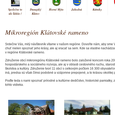
Spoločne to
Dunajský
Horné Mýto
Jahodná
Kútniky
ide ľahšie /
Klátov
Együtt
könnyebb
Mikroregión Klátovské rameno
Vrakúň
Srdečne Vás, milý návštevník vítame v našom regióne. Dovoľte nám, aby sme V
chuť nielen spoznať jeho krásy, ale aj vracať sa sem. Kde sa vlastne nachádza
v regióne Klátovské rameno.
Združenie obcí mikroregiónu Klátovské rameno bolo založené koncom roka 2004
hospodárskeho a sociálneho rozvoja, ale aj v oblasti cestovného ruchu, starostli
školstva a kultúry. Združenie tvorí 11 obcí s celkovým počtom 16 300 obyvateľ
iná, predsa sú však čímsi podobné a vzájomne prepojené, a to krásou okolitej 
Poďte teda s nami spoznať prírodné a kultúrne dedičstvo, historické pamiatky, z
tohto vidieka.