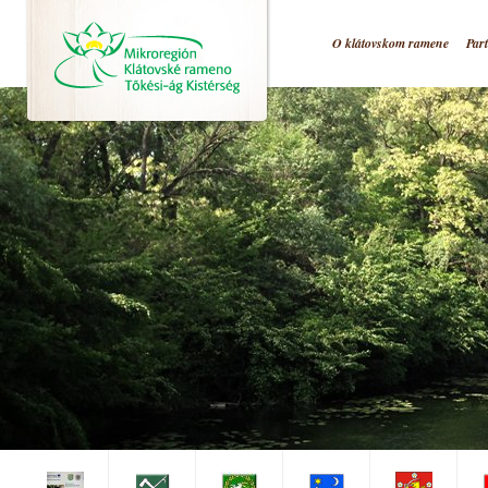
Jump to navigation
Úvod
O klátovskom ramene
Par