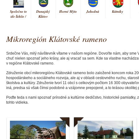
Spoločne to
Dunajský
Horné Mýto
Jahodná
Kútniky
ide ľahšie /
Klátov
Együtt
könnyebb
Mikroregión Klátovské rameno
Vrakúň
Srdečne Vás, milý návštevník vítame v našom regióne. Dovoľte nám, aby sme V
chuť nielen spoznať jeho krásy, ale aj vracať sa sem. Kde sa vlastne nachádza
v regióne Klátovské rameno.
Združenie obcí mikroregiónu Klátovské rameno bolo založené koncom roka 2004
hospodárskeho a sociálneho rozvoja, ale aj v oblasti cestovného ruchu, starostli
školstva a kultúry. Združenie tvorí 11 obcí s celkovým počtom 16 300 obyvateľ
iná, predsa sú však čímsi podobné a vzájomne prepojené, a to krásou okolitej 
Poďte teda s nami spoznať prírodné a kultúrne dedičstvo, historické pamiatky, z
tohto vidieka.