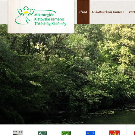
Jump to navigation
Úvod
O klátovskom ramene
Par