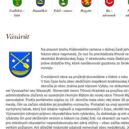
Csallóköz -
Dunatőkés
Felső - vámos
Hegyéte
Kis -
kürt
udvarnok
u
Vásárút
Na pravom brehu Klátovského ramena v dolnej časti jeh
Názov obce napovedá, že cez ňu prechádzala trhová cest
strediská Bratislavskej župy. V stredoveku mala štatút 
práve dobytčie trhy, ktoré navštevovali gazdovia zo širok
rozvoju.
O existencii obce sa prvýkrát dozvedáme v listine z roku
V tom čase bola obec dedičným majetkom bratislavskej 
storočia je obec známa pod názvom Vyfalu, no dokumen
vel Vyvasarhel seu Wasaryth. Slovenské meno Trhová Hradská sa používa od 
administratívne zlúčená so susedným Horným Mýtom do novej obce Trhové Mý
samostatné. Podľa portálneho súpisu zo 16. storočia mala obec vtej dobe 36 po
mesta, čím sa začalo obdobie jej prudkého rozmachu. Poriadali sa vnej spomína
vychýrený tabak, ktorý bol údajne najlepší a najpredávanejší v župe, okolité les
Významným zdrojom príjmov obyvateľstva bolo rybárstvo, čo dokladuje aj erb o
rybársky čln pod skríženým veslom a hákom na zlatej žrdi, na stranách sa nach
pre miestnych obyvateľov nepredstavovala len zdroj obživy – obec zažila nieko
veľkým požiarom. Ani dôležité historické udalosti nenechali obec nedotknutú. J