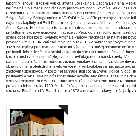
táborili v Trhovej Hradskej vojská Istvána Bocskaiho a Gábora Bethlena. V rok
neľútostná bitka medzi honvédskymi jednotkami podplukovníka Szekulicsa a c
Derschatta. Na začiatku 20. storočia bolo v obci obvodné notárstvo ipošta, k ob
Sziget, Szihony, Szilágyi malom a Vöröstőke. Najväčšie pozemky v obci vlastnil
nájomcov kapituly bol Emil Popper, ktorý tu mal pivovar a liehovar. Medzi najv
Arzén Karcsú. Bol otcom predstaveným františkánskeho kláštora a profesorom 
pri kultúrnej výchove učňovskej mládeže vo Váci, ktorý sa rýchlo spriemyselňov
strede obce stojí kostol Svätého Antona z Padovy. Nachádza sa na mieste pôvo
povodeň v roku 1634. Zničený kostol bol v roku 1672 nahradený novým a ten da
Jozef Batthyányi prestavať v barokovom štýle. K jeho ďalšej prestavbe došlo v
pristavali ďalšie dve časti a kostol získal svoju súčasnú podobu. Jeho pôdorys t
kostola nesie v secesnom štýle, zvonku prevládajú neorománske prvky. V jednej
pamätné tabule. Na prostrednej je zoznam vojakov, ktorí padli v prvej svetove
obsahujú mená obetí druhej svetovej vojny. Pred kostolom sa nachádza socha
zhotovená zpieskovca. V kostolnej záhrade stojí socha Svätej Trojice. V obci s
postavený v roku 1994 pri príležitosti stého výročia jeho úmrtia. Kossuth navští
verboval vojakov. Pri ceste do Topoľníkov stojí socha Svätého Jána z Nepom
pravdepodobne z roku 1739. Medzi ďalšie pamiatky obce patrí neskoroklasicistic
socha sv. Floriána od A. Brandla z roku 1873 a neskorobarokový trojičný stĺp z