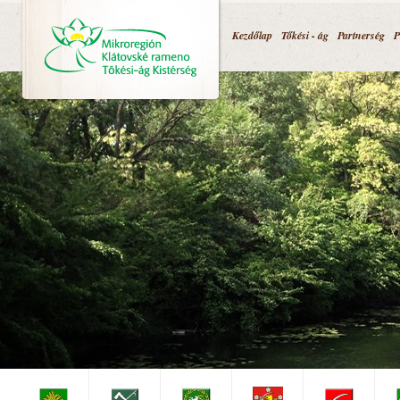
Jump to navigation
Kezdőlap
Tőkési - ág
Partnerség
P