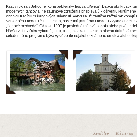
Každý rok sa v Jahodnej koná bábkársky festival „Katica“. Bábkarský krúžok, 
moderných tancov a iné záujmové združenia prispievajú k oživeniu kultúrneho ž
obnovili tradíciu fašiangových slávností. Vobci sa už tradične každý rok konajú
Veľkonočnú nedeľu či na 1. mája; poslednú januárovú nedeľu zvykne obec navš
„Ľadové medvede“. Od roku 1997 je posledná májová sobota alebo prvá nedeľ
Návštevníkov čaká výborné jedlo, pitie, muzika do tanca a hlavne dobrá zába
celodenného programu býva vystúpenie nejakého známeho umelca alebo skup
Kezdőlap
Tőkési - ág