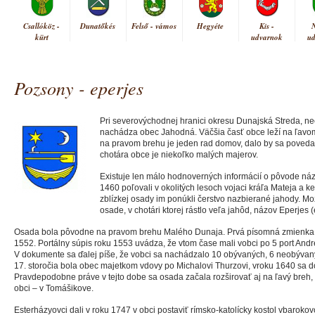
Csallóköz -
Dunatőkés
Felső - vámos
Hegyéte
Kis -
kürt
udvarnok
u
Pozsony - eperjes
Pri severovýchodnej hranici okresu Dunajská Streda, n
nachádza obec Jahodná. Väčšia časť obce leží na ľavo
na pravom brehu je jeden rad domov, dalo by sa povedať
chotára obce je niekoľko malých majerov.
Existuje len málo hodnoverných informácií o pôvode náz
1460 poľovali v okolitých lesoch vojaci kráľa Mateja a k
zblízkej osady im ponúkli čerstvo nazbierané jahody. Mo
osade, v chotári ktorej rástlo veľa jahôd, názov Eperjes 
Osada bola pôvodne na pravom brehu Malého Dunaja. Prvá písomná zmienka o
1552. Portálny súpis roku 1553 uvádza, že vtom čase mali vobci po 5 port An
V dokumente sa ďalej píše, že vobci sa nachádzalo 10 obývaných, 6 neobývan
17. storočia bola obec majetkom vdovy po Michalovi Thurzovi, vroku 1640 sa do
Pravdepodobne práve v tejto dobe sa osada začala rozširovať aj na ľavý breh, 
obci – v Tomášikove.
Esterházyovci dali v roku 1747 v obci postaviť rímsko-katolícky kostol vbarokovo