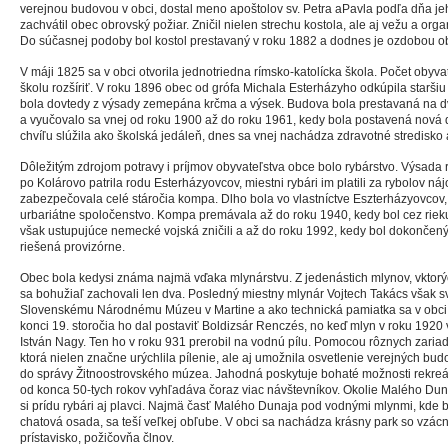
verejnou budovou v obci, dostal meno apoštolov sv. Petra aPavla podľa dňa j
zachvátil obec obrovský požiar. Zničil nielen strechu kostola, ale aj vežu a org
Do súčasnej podoby bol kostol prestavaný v roku 1882 a dodnes je ozdobou o
V máji 1825 sa v obci otvorila jednotriedna rímsko-katolícka škola. Počet obyvat
školu rozšíriť. V roku 1896 obec od grófa Michala Esterházyho odkúpila staršiu 
bola dovtedy z výsady zemepána krčma a výsek. Budova bola prestavaná na dvo
a vyučovalo sa vnej od roku 1900 až do roku 1961, kedy bola postavená nová
chvíľu slúžila ako školská jedáleň, dnes sa vnej nachádza zdravotné stredisko 
Dôležitým zdrojom potravy i príjmov obyvateľstva obce bolo rybárstvo. Výsada
po Kolárovo patrila rodu Esterházyovcov, miestni rybári im platili za rybolov 
zabezpečovala celé stáročia kompa. Dlho bola vo vlastníctve Eszterházyovcov
urbariátne spoločenstvo. Kompa premávala až do roku 1940, kedy bol cez rie
však ustupujúce nemecké vojská zničili a až do roku 1992, kedy bol dokončen
riešená provizórne.
Obec bola kedysi známa najmä vďaka mlynárstvu. Z jedenástich mlynov, vktorých
sa bohužiaľ zachovali len dva. Posledný miestny mlynár Vojtech Takács však s
Slovenskému Národnému Múzeu v Martine a ako technická pamiatka sa v obci 
konci 19. storočia ho dal postaviť Boldizsár Renczés, no keď mlyn v roku 1920 
István Nagy. Ten ho v roku 931 prerobil na vodnú pílu. Pomocou rôznych zariad
ktorá nielen značne urýchlila pílenie, ale aj umožnila osvetlenie verejných budo
do správy Žitnoostrovského múzea. Jahodná poskytuje bohaté možnosti rekreá
od konca 50-tych rokov vyhľadáva čoraz viac návštevníkov. Okolie Malého Duna
si prídu rybári aj plavci. Najmä časť Malého Dunaja pod vodnými mlynmi, kde 
chatová osada, sa teší veľkej obľube. V obci sa nachádza krásny park so vzácn
prístavisko, požičovňa člnov.