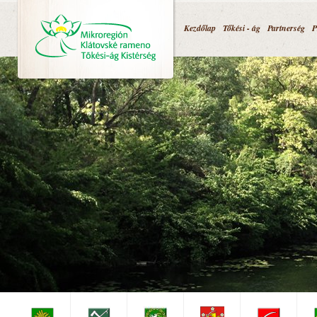
Jump to navigation
Kezdőlap
Tőkési - ág
Partnerség
P