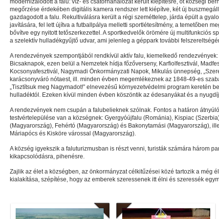
modernizálódott a falu: víz- és csatornahálózat került kiépítésre, öt községi bé
megőrzése érdekében digitális kamera rendszer lett kiépítve, két új buszmegál
gazdagodott a falu. Rekultiválásra került a régi szeméttelep, járda épült a g
javítására, fel lett újítva a futballpálya melletti sportlétesítmény, a temetőben me
bővítve egy nyitott tetőszerkezettel. A sportkedvelők örömére új multifunkciós sp
a szelektív hulladékgyűjtő udvar, ami jelenleg a géppark további felszereltségér
A rendezvények szempontjából rendkívül aktív falu, kiemelkedő rendezvények:
Bicsaknapok, ezen belül a Nemzetek hídja főzőverseny, Karfiolfesztivál, Madfe
Kocsonyafesztivál, Nagymadi Önkormányzati Napok, Mikulás ünnepség, „Szer
karácsonyváró nótaest, ill. minden évben megemlékeznek az 1848-49-es szabad
„Tisztítsuk meg Nagymadot!” elnevezésű környezetvédelmi program keretén belül
hulladéktól. Ezeken kívül minden évben köszöntik az édesanyákat és a nyugdíj
A rendezvények nem csupán a falubelieknek szólnak. Fontos a határon átnyúló k
testvértelepülése van a községnek: Gyergyóújfalu (Románia), Kispiac (Szerbia
(Magyarország), Fehértó (Magyarország) és Bakonytamási (Magyarország), illet
Máriapócs és Kisköre várossal (Magyarország).
A község igyekszik a faluturizmusban is részt venni, turisták számára három pa
kikapcsolódásra, pihenésre.
Zajlik az élet a községben, az önkormányzat célkitűzései közé tartozik a még 
kialakítása, szépítése, hogy az emberek szeressenek itt élni és szeressék egy