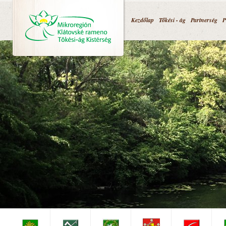
Jump to navigation
Kezdőlap
Tőkési - ág
Partnerség
P