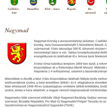
Csallóköz -
Dunatőkés
Felső - vámos
Hegyéte
Kis -
kürt
udvarnok
u
Nagymad
Nagymad Község a dunaszerdahelyi járásban, Csallóköz
község, mely Dunaszerdahelytől 5 kilométerre fekszik. 
származnak. A falu lakossága 568 fő, túlnyomó részben 
nemzetiségű lakos is van. Vallási hovatartozásukat illet
evangélikusok és találhatóak itt a Jehova tanúi felekezet
A helyi római katolikus templom 1869-ben épült, a refor
központjában áll a Református Mentő Misszió. Működik 
Alapiskola 1-4 évfolyammal, valamint a falurendezvény
Műemlékek is díszítik a falut. A falu központjában található Mátyás király mellsz
védőszentjének szobra, a helyi temetőben állított I. és II. világháborús elesett
falán elhelyezett 1848-49-es szabadságharc emlékére állított emléktábla, továb
szobor, amely a haza védelmét, a magyar nemzet megmaradását szimbolizálja
Nagymadon több szervezet működik: Albár-Nagymad Barátság Vadász-szerveze
szervezet, Bicsakfa Népdalkör, Pro Mad-Új Nagymadért Polgári Társulás és az 
Gasztronómiai és Hagyományőrző Egyesület (TGHE).