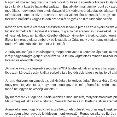
Nagymad Község leginkább a madi bicsakról híres. Legendája Mátyás király ne
járt a király a község határába vadászni. Egy alkalommal, amikor pont egy szép
megálltak, hogy megpihenjenek Mátyás király kedvenc őrfája alatt és falatozni
előbukkant a bokrok közül, a király és annak vitézei lóra pattantak és nagy siet
törzsébe hajították vagy a földön szanaszét hagyták és újra üldözőbe vették.
Később arra sétáló két madi parasztember látván a piros és zöld nyelű bicskák
bicskát termett a fa!”. A pirosat érettnek, míg a zöldet éretlennek nevezték el. 
elmesélték, hogy mit találtak. Később többször kimentek, várták az újabb termés
Ekkor felmérgedtek az emberek és kivágták az Őrfát, mely olyan nagy és hatalma
budai vár ablakán, látni lehetett a fa tetejét.
A király amikor újra itt vadászgatott, megpihent volna a kedvenc fája alatt, azon
király nagy haragra gerjedt és vitézeivel a faluba vágtatott és minden házból fe
főterén és elkiáltotta magát:
„Ki merte kivágni a legkedvesebb fámat?!” A falubeliek látván a király haragját
többszöri kérdezés után kiállt a sorból a falu legidősebb lakosa és így felelt a k
„Uram, királyom, én vagyok az, aki kivágta a te kedves fádat.” Erre a király látv
hogy ereje fogytán, tudta, hogy nem mond igazat és mérgében átkot szórt a falu
többé ne legyen békesség köztetek!”
Így maradt ránk e legenda. Azóta készítik a madi bicskát, melynek markolata pi
Ma is még két lakos van a faluban, Németh Dezső és id. Bartalos István személ
Annak ellenére, hogy Nagymad a csallóközi települések közül az egyik legkiseb
évtizedben a legnagyobb fejlődésen ment keresztül. Rengeteg sikeres Európ