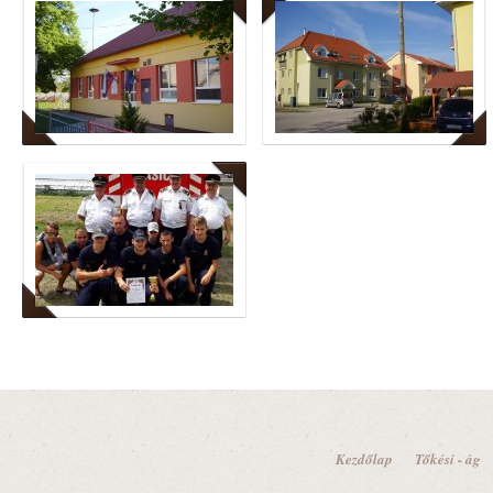
Kezdőlap
Tőkési - ág