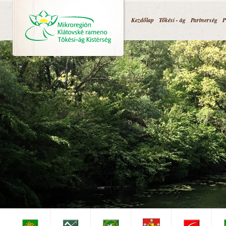
Jump to navigation
Kezdőlap
Tőkési - ág
Partnerség
P