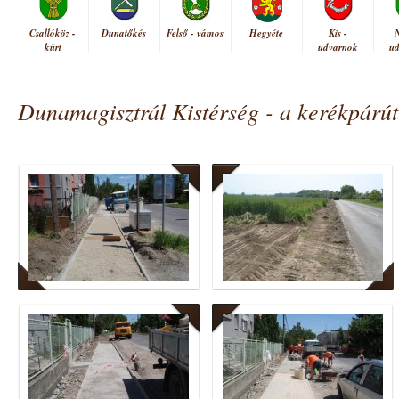
Csallóköz -
Dunatőkés
Felső - vámos
Hegyéte
Kis -
kürt
udvarnok
u
Dunamagisztrál Kistérség - a kerékpárút