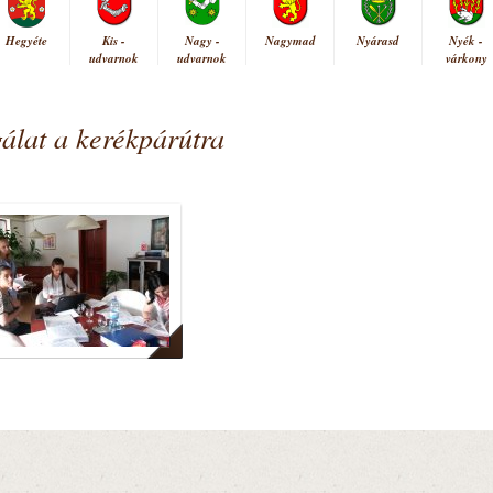
Hegyéte
Kis -
Nagy -
Nagymad
Nyárasd
Nyék -
udvarnok
udvarnok
várkony
álat a kerékpárútra