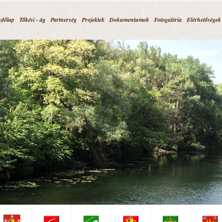
Jump to navigation
zdőlap
Tőkési - ág
Partnerség
Projektek
Dokumentumok
Fotogaléria
Elérhetőségek