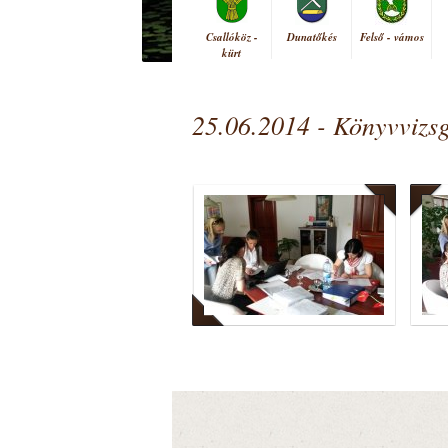
Csallóköz -
Dunatőkés
Felső - vámos
kürt
25.06.2014 - Könyvvizsg