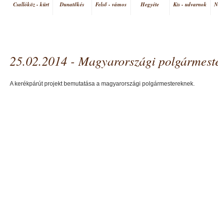
Csallóköz - kürt
Dunatőkés
Felső - vámos
Hegyéte
Kis - udvarnok
N
Vásárút
25.02.2014 - Magyarországi polgármeste
A kerékpárút projekt bemutatása a magyarországi polgármestereknek.