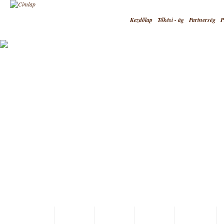
Jump to navigation
Kezdőlap
Tőkési - ág
Partnerség
P